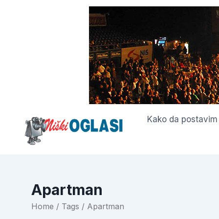
Skip
to
content
Kako da postavim
Apartman
Home
/ Tags / Apartman